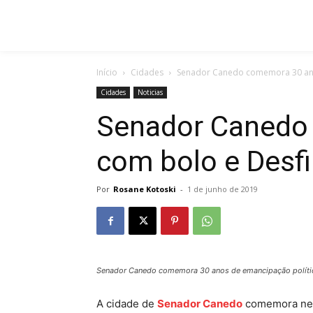
Início
Cidades
Senador Canedo comemora 30 anos 
Cidades
Noticias
Senador Canedo
com bolo e Desfil
Por
Rosane Kotoski
-
1 de junho de 2019
Senador Canedo comemora 30 anos de emancipação políti
A cidade de
Senador Canedo
comemora nest