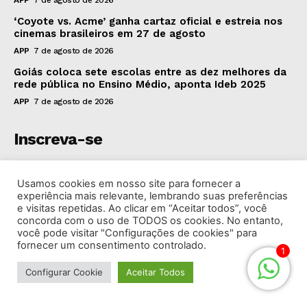
APP
7 de agosto de 2026
‘Coyote vs. Acme’ ganha cartaz oficial e estreia nos
cinemas brasileiros em 27 de agosto
APP
7 de agosto de 2026
Goiás coloca sete escolas entre as dez melhores da
rede pública no Ensino Médio, aponta Ideb 2025
APP
7 de agosto de 2026
Inscreva-se
Usamos cookies em nosso site para fornecer a
experiência mais relevante, lembrando suas preferências
e visitas repetidas. Ao clicar em “Aceitar todos”, você
INSCREVA-SE
concorda com o uso de TODOS os cookies. No entanto,
você pode visitar "Configurações de cookies" para
fornecer um consentimento controlado.
I've read and accept the
Privacy Policy
.
1
Configurar Cookie
Aceitar Todos
© 2026 Rádio Bandeirantes Goiânia. Todos os Direitos