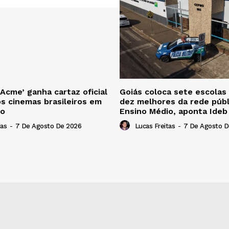
 Acme’ ganha cartaz oficial
Goiás coloca sete escolas
os cinemas brasileiros em
dez melhores da rede públ
to
Ensino Médio, aponta Ide
tas
-
7 De Agosto De 2026
Lucas Freitas
-
7 De Agosto D