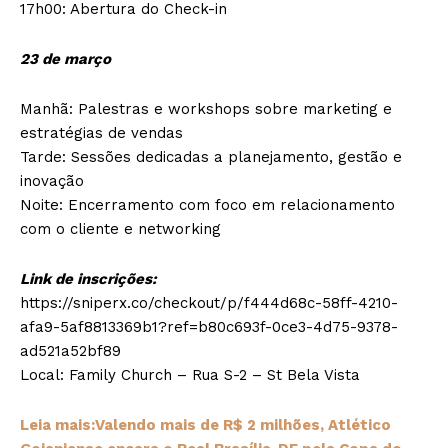
17h00: Abertura do Check-in
23 de março
Manhã: Palestras e workshops sobre marketing e
estratégias de vendas
Tarde: Sessões dedicadas a planejamento, gestão e
inovação
Noite: Encerramento com foco em relacionamento
com o cliente e networking
Link de inscrições:
https://sniperx.co/checkout/p/f444d68c-58ff-4210-
afa9-5af8813369b1?ref=b80c693f-0ce3-4d75-9378-
ad521a52bf89
Local: Family Church – Rua S-2 – St Bela Vista
Leia mais:Valendo mais de R$ 2 milhões, Atlético