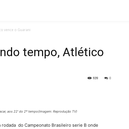
co vence o Guarani
ndo tempo, Atlético
939
0
placar, aos 22' do 2º tempo(Imagem: Reprodução TV)
ma rodada do Campeonato Brasileiro serie B onde