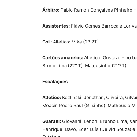
Árbitro:
Pablo Ramon Gonçalves Pinheiro –
Assistentes:
Flávio Gomes Barroca e Loriva
Gol :
Atlético: Mike (23‘2T)
Cartões amarelos:
Atlético: Gustavo – no ba
Bruno Lima (22’1T), Mateusinho (21‘2T)
Escalações
Atlético:
Kozlinski, Jonathan, Oliveira, Gilv
Moacir, Pedro Raul (Gilsinho), Matheus e M
Guarani:
Giovanni, Lenon, Brunno Lima, Xan
Henrique, Davó, Éder Luís (Deivid Souza) e