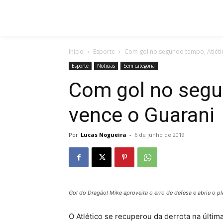
Início
Esporte
Com gol no segundo tempo, Atléti
Esporte
Noticias
Sem categoria
Com gol no segu
vence o Guarani
Por
Lucas Nogueira
-
6 de junho de 2019
Gol do Dragão! Mike aproveita o erro de defesa e abriu o 
O Atlético se recuperou da derrota na últi