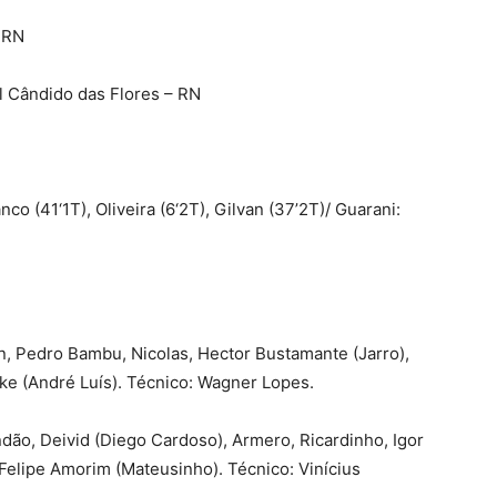
 RN
l Cândido das Flores – RN
nco (41‘1T), Oliveira (6‘2T), Gilvan (37’2T)/ Guarani:
an, Pedro Bambu, Nicolas, Hector Bustamante (Jarro),
ike (André Luís). Técnico: Wagner Lopes.
dão, Deivid (Diego Cardoso), Armero, Ricardinho, Igor
 Felipe Amorim (Mateusinho). Técnico: Vinícius