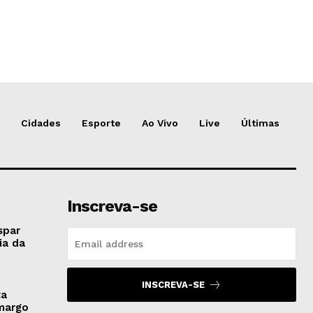
Cidades
Esporte
Ao Vivo
Live
Últimas
Inscreva-se
spar
ia da
INSCREVA-SE
ta
amargo