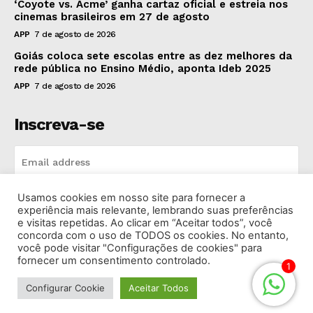
‘Coyote vs. Acme’ ganha cartaz oficial e estreia nos
cinemas brasileiros em 27 de agosto
APP
7 de agosto de 2026
Goiás coloca sete escolas entre as dez melhores da
rede pública no Ensino Médio, aponta Ideb 2025
APP
7 de agosto de 2026
Inscreva-se
Usamos cookies em nosso site para fornecer a
INSCREVA-SE
experiência mais relevante, lembrando suas preferências
e visitas repetidas. Ao clicar em “Aceitar todos”, você
concorda com o uso de TODOS os cookies. No entanto,
I've read and accept the
Privacy Policy
.
você pode visitar "Configurações de cookies" para
fornecer um consentimento controlado.
1
Configurar Cookie
Aceitar Todos
© 2026 Rádio Bandeirantes Goiânia. Todos os Direitos
Reservados.