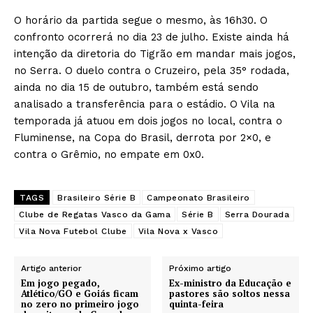
O horário da partida segue o mesmo, às 16h30. O
confronto ocorrerá no dia 23 de julho. Existe ainda há
intenção da diretoria do Tigrão em mandar mais jogos,
no Serra. O duelo contra o Cruzeiro, pela 35° rodada,
ainda no dia 15 de outubro, também está sendo
analisado a transferência para o estádio. O Vila na
temporada já atuou em dois jogos no local, contra o
Fluminense, na Copa do Brasil, derrota por 2×0, e
contra o Grêmio, no empate em 0x0.
TAGS
Brasileiro Série B
Campeonato Brasileiro
Clube de Regatas Vasco da Gama
Série B
Serra Dourada
Vila Nova Futebol Clube
Vila Nova x Vasco
Artigo anterior
Próximo artigo
Em jogo pegado,
Ex-ministro da Educação e
Atlético/GO e Goiás ficam
pastores são soltos nessa
no zero no primeiro jogo
quinta-feira