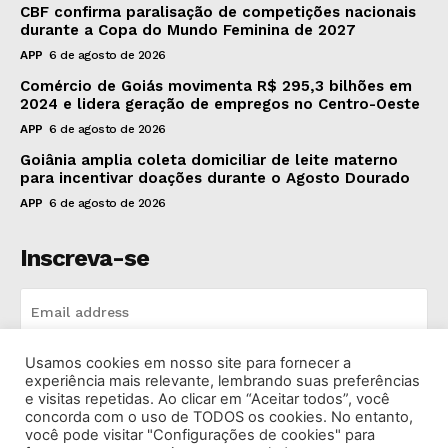
CBF confirma paralisação de competições nacionais
durante a Copa do Mundo Feminina de 2027
APP
6 de agosto de 2026
Comércio de Goiás movimenta R$ 295,3 bilhões em
2024 e lidera geração de empregos no Centro-Oeste
APP
6 de agosto de 2026
Goiânia amplia coleta domiciliar de leite materno
para incentivar doações durante o Agosto Dourado
APP
6 de agosto de 2026
Inscreva-se
Usamos cookies em nosso site para fornecer a
INSCREVA-SE
experiência mais relevante, lembrando suas preferências
e visitas repetidas. Ao clicar em “Aceitar todos”, você
concorda com o uso de TODOS os cookies. No entanto,
I've read and accept the
Privacy Policy
.
você pode visitar "Configurações de cookies" para