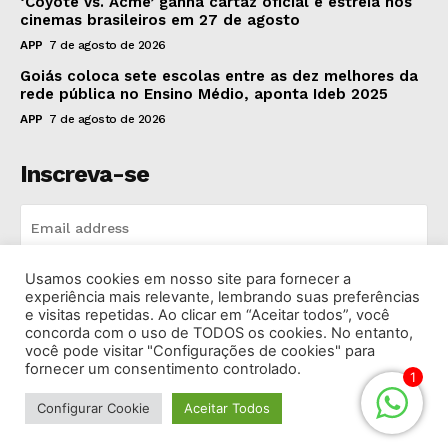
‘Coyote vs. Acme’ ganha cartaz oficial e estreia nos
cinemas brasileiros em 27 de agosto
APP
7 de agosto de 2026
Goiás coloca sete escolas entre as dez melhores da
rede pública no Ensino Médio, aponta Ideb 2025
APP
7 de agosto de 2026
Inscreva-se
Usamos cookies em nosso site para fornecer a
INSCREVA-SE
experiência mais relevante, lembrando suas preferências
e visitas repetidas. Ao clicar em “Aceitar todos”, você
concorda com o uso de TODOS os cookies. No entanto,
I've read and accept the
Privacy Policy
.
você pode visitar "Configurações de cookies" para
fornecer um consentimento controlado.
1
Configurar Cookie
Aceitar Todos
© 2026 Rádio Bandeirantes Goiânia. Todos os Direitos
Reservados.