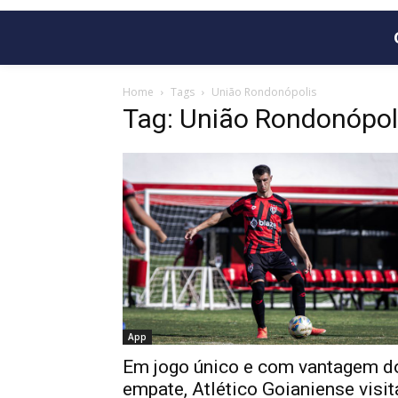
Home
Tags
União Rondonópolis
Tag: União Rondonópol
App
Em jogo único e com vantagem d
empate, Atlético Goianiense visit