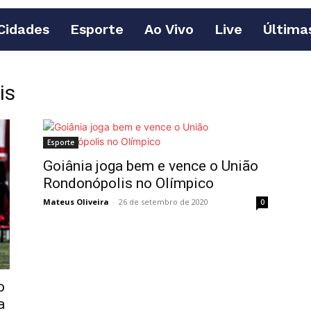
Cidades
Esporte
Ao Vivo
Live
Última
is
Esporte
Goiânia joga bem e vence o União
Rondonópolis no Olímpico
Mateus Oliveira
-
26 de setembro de 2020
0
o
a