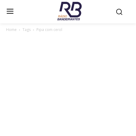
Home
Tags
Pipa com cerol