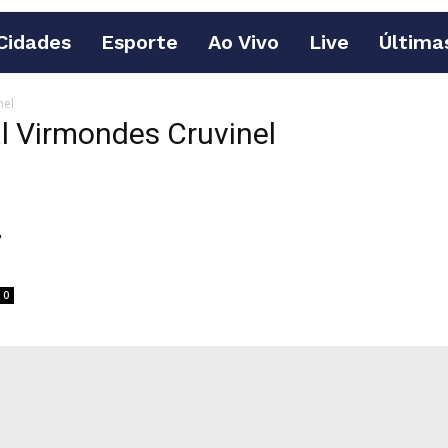
Cidades
Esporte
Ao Vivo
Live
Última
nel
l Virmondes Cruvinel
”
0