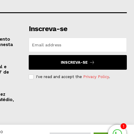
Inscreva-se
vento
 nesta
INSCREVA-SE
l e
7 de
I've read and accept the
Privacy Policy
.
dez
Médio,
1
Ao