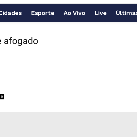
Cidades
Esporte
Ao Vivo
Live
Última
e afogado
0