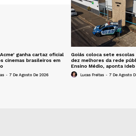
 Acme’ ganha cartaz oficial
Goiás coloca sete escolas
os cinemas brasileiros em
dez melhores da rede públ
to
Ensino Médio, aponta Ide
tas
-
7 De Agosto De 2026
Lucas Freitas
-
7 De Agosto D