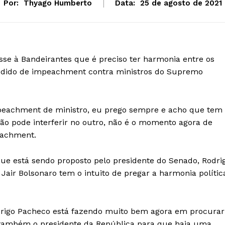
Por:
Thyago Humberto
Data:
25 de agosto de 2021
sse à Bandeirantes que é preciso ter harmonia entre os
dido de impeachment contra ministros do Supremo
peachment de ministro, eu prego sempre e acho que tem
ão pode interferir no outro, não é o momento agora de
eachment.
ue está sendo proposto pelo presidente do Senado, Rodri
Jair Bolsonaro tem o intuito de pregar a harmonia polític
odrigo Pacheco está fazendo muito bem agora em procurar
 e também o presidente da República para que haja uma