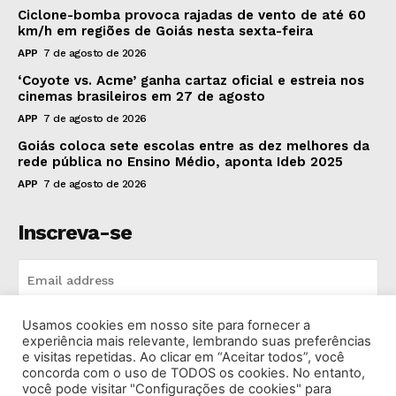
Ciclone-bomba provoca rajadas de vento de até 60
km/h em regiões de Goiás nesta sexta-feira
APP
7 de agosto de 2026
‘Coyote vs. Acme’ ganha cartaz oficial e estreia nos
cinemas brasileiros em 27 de agosto
APP
7 de agosto de 2026
Goiás coloca sete escolas entre as dez melhores da
rede pública no Ensino Médio, aponta Ideb 2025
APP
7 de agosto de 2026
Inscreva-se
Usamos cookies em nosso site para fornecer a
INSCREVA-SE
experiência mais relevante, lembrando suas preferências
e visitas repetidas. Ao clicar em “Aceitar todos”, você
concorda com o uso de TODOS os cookies. No entanto,
I've read and accept the
Privacy Policy
.
você pode visitar "Configurações de cookies" para