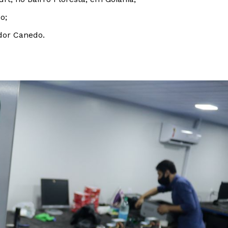
do;
ador Canedo.