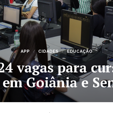
APP
CIDADES
EDUCAÇÃO
24 vagas para cur
a em Goiânia e S