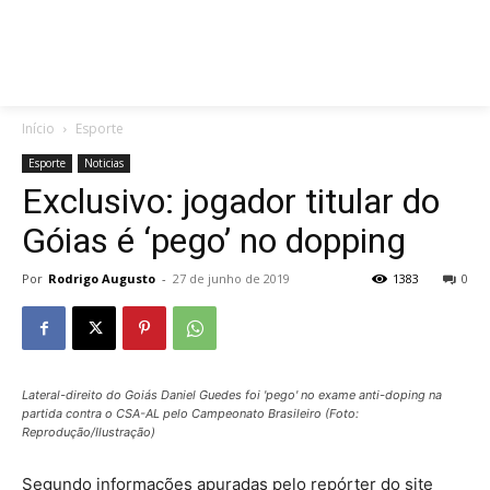
Início
Esporte
Esporte
Noticias
Exclusivo: jogador titular do
Góias é ‘pego’ no dopping
Por
Rodrigo Augusto
-
27 de junho de 2019
1383
0
Lateral-direito do Goiás Daniel Guedes foi 'pego' no exame anti-doping na
partida contra o CSA-AL pelo Campeonato Brasileiro (Foto:
Reprodução/Ilustração)
Segundo informações apuradas pelo repórter do site