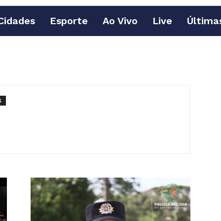
Cidades
Esporte
Ao Vivo
Live
Última
S