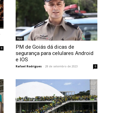
r
App
PM de Goiás dá dicas de
0
segurança para celulares Android
e IOS
Rafael Rodrigues
-
28 de setembro de 2023
0