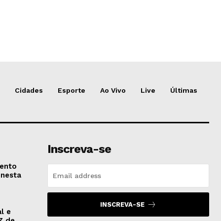
Cidades
Esporte
Ao Vivo
Live
Últimas
Inscreva-se
vento
 nesta
INSCREVA-SE
l e
7 de