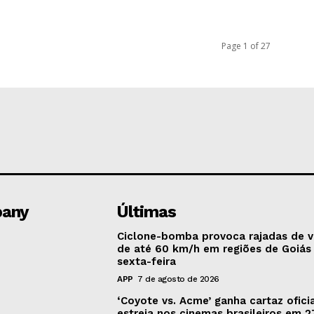
Page 1 of 27
any
Últimas
Ciclone-bomba provoca rajadas de 
de até 60 km/h em regiões de Goiás
sexta-feira
APP
7 de agosto de 2026
‘Coyote vs. Acme’ ganha cartaz oficia
estreia nos cinemas brasileiros em 2