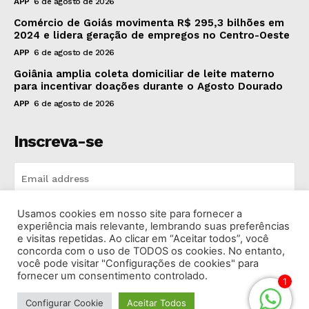
APP
6 de agosto de 2026
Comércio de Goiás movimenta R$ 295,3 bilhões em
2024 e lidera geração de empregos no Centro-Oeste
APP
6 de agosto de 2026
Goiânia amplia coleta domiciliar de leite materno
para incentivar doações durante o Agosto Dourado
APP
6 de agosto de 2026
Inscreva-se
Usamos cookies em nosso site para fornecer a
INSCREVA-SE
experiência mais relevante, lembrando suas preferências
e visitas repetidas. Ao clicar em “Aceitar todos”, você
concorda com o uso de TODOS os cookies. No entanto,
I've read and accept the
Privacy Policy
.
você pode visitar "Configurações de cookies" para
fornecer um consentimento controlado.
1
Configurar Cookie
Aceitar Todos
© 2026 Rádio Bandeirantes Goiânia. Todos os Direitos