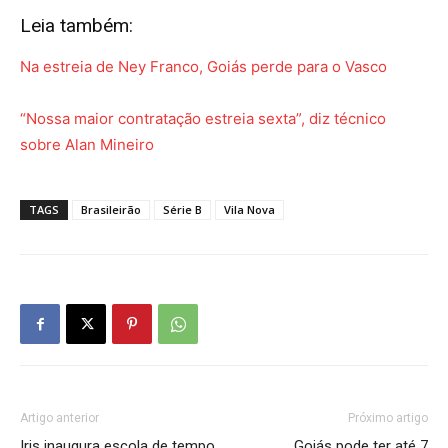
Leia também:
Na estreia de Ney Franco, Goiás perde para o Vasco
“Nossa maior contratação estreia sexta”, diz técnico
sobre Alan Mineiro
TAGS
Brasileirão
Série B
Vila Nova
Artigo anterior
Próximo artigo
Iris inaugura escola de tempo
Goiás pode ter até 7