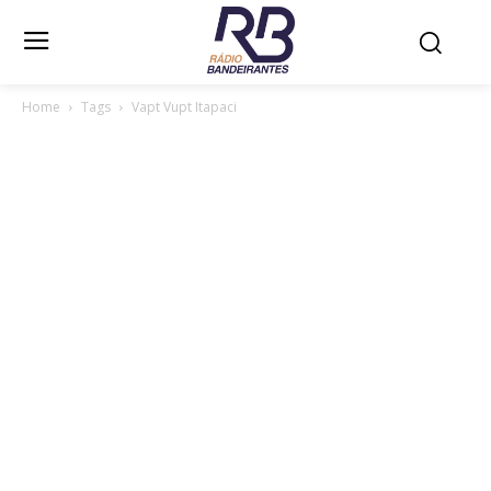
Home
Tags
Vapt Vupt Itapaci