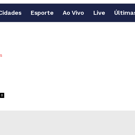
Cidades
Esporte
Ao Vivo
Live
Última
0