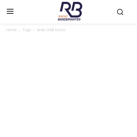
Home
Tags
Sede OAB Goiás