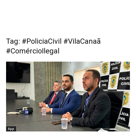
Tag: #PoliciaCivil #VilaCanaã
#ComércioIlegal
App