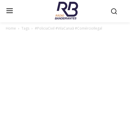
Home
Tags
#PoliciaCivil #VilaCanaã #ComércioIlegal