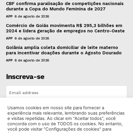
CBF confirma paralisação de competições nacionais
durante a Copa do Mundo Feminina de 2027
APP
6 de agosto de 2026
Comércio de Goiás movimenta R$ 295,3 bilhões em
2024 e lidera geração de empregos no Centro-Oeste
APP
6 de agosto de 2026
Goiânia amplia coleta domiciliar de leite materno
para incentivar doações durante o Agosto Dourado
APP
6 de agosto de 2026
Inscreva-se
Usamos cookies em nosso site para fornecer a
INSCREVA-SE
experiência mais relevante, lembrando suas preferências
e visitas repetidas. Ao clicar em “Aceitar todos”, você
concorda com o uso de TODOS os cookies. No entanto,
I've read and accept the
Privacy Policy
.
você pode visitar "Configurações de cookies" para