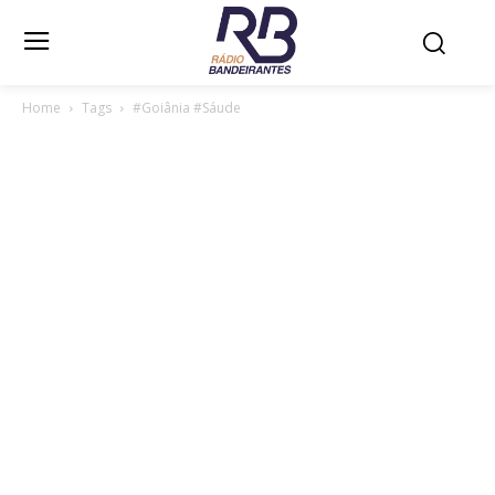
Home
Tags
#Goiânia #Sáude