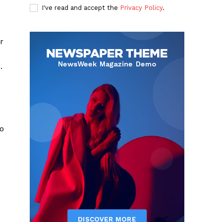
I've read and accept the
Privacy Policy
.
r
o.
o
e