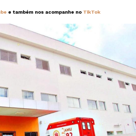
ube
e também nos acompanhe no
TikTok