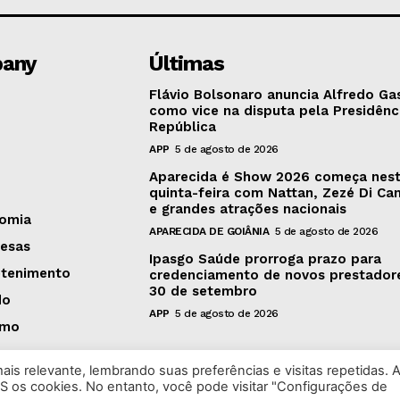
any
Últimas
Flávio Bolsonaro anuncia Alfredo Ga
como vice na disputa pela Presidênc
República
APP
5 de agosto de 2026
Aparecida é Show 2026 começa nes
quinta-feira com Nattan, Zezé Di C
e grandes atrações nacionais
omia
APARECIDA DE GOIÂNIA
5 de agosto de 2026
esas
Ipasgo Saúde prorroga prazo para
etenimento
credenciamento de novos prestador
30 de setembro
do
APP
5 de agosto de 2026
smo
is relevante, lembrando suas preferências e visitas repetidas. 
S os cookies. No entanto, você pode visitar "Configurações de
 2026 Rádio Bandeirantes Goiânia. Todos os Direitos Reservado