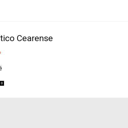
ético Cearense
é
0