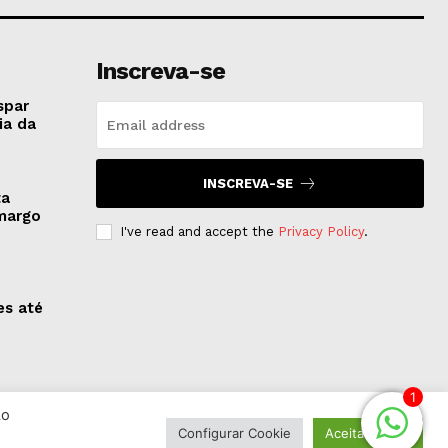
Inscreva-se
spar
ia da
INSCREVA-SE
ta
amargo
I've read and accept the
Privacy Policy
.
es até
1
Ao
Configurar Cookie
Aceitar Todos
s.