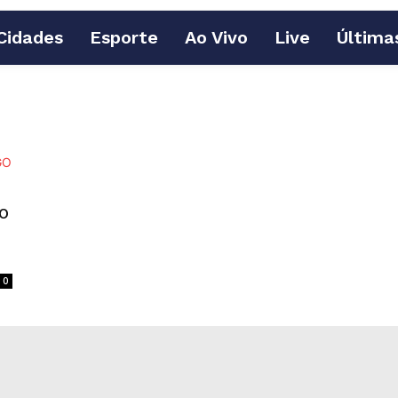
Cidades
Esporte
Ao Vivo
Live
Última
o
0