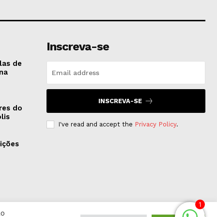
Inscreva-se
las de
na
INSCREVA-SE
res do
lis
I've read and accept the
Privacy Policy
.
ições
1
Ao