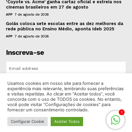
‘Coyote vs. Acme’ ganha cartaz oficial e estreia nos
cinemas brasileiros em 27 de agosto
APP
7 de agosto de 2026
Goiás coloca sete escolas entre as dez melhores da
rede pública no Ensino Médio, aponta Ideb 2025
APP
7 de agosto de 2026
Inscreva-se
Usamos cookies em nosso site para fornecer a
INSCREVA-SE
experiência mais relevante, lembrando suas preferências
e visitas repetidas. Ao clicar em “Aceitar todos”, você
concorda com o uso de TODOS os cookies. No entanto,
I've read and accept the
Privacy Policy
.
você pode visitar "Configurações de cookies" para
fornecer um consentimento controlado.
1
Configurar Cookie
Aceitar Todos
© 2026 Rádio Bandeirantes Goiânia. Todos os Direitos
Reservados.