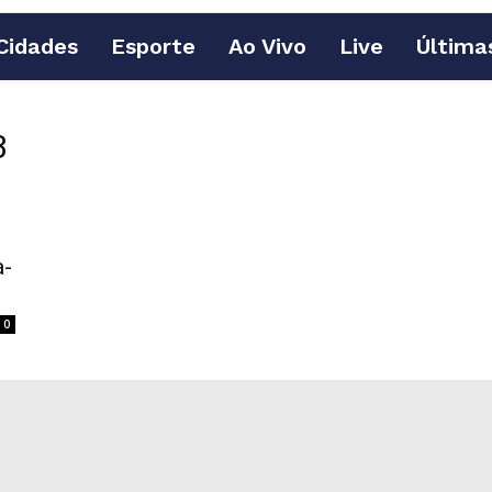
Cidades
Esporte
Ao Vivo
Live
Última
3
a-
0