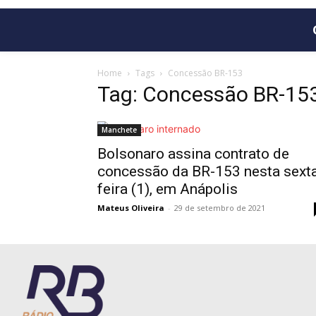
Home
Tags
Concessão BR-153
Tag: Concessão BR-15
Manchete
Bolsonaro assina contrato de
concessão da BR-153 nesta sext
feira (1), em Anápolis
Mateus Oliveira
-
29 de setembro de 2021