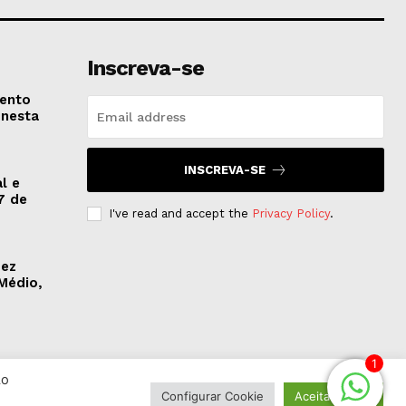
Inscreva-se
vento
 nesta
INSCREVA-SE
l e
7 de
I've read and accept the
Privacy Policy
.
dez
Médio,
1
Ao
Configurar Cookie
Aceitar Todos