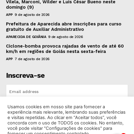
Vilela, Marconi, Wilder e Luis César Bueno neste
domingo (9)
APP
9 de agosto de 2026
Prefeitura de Aparecida abre inscrições para curso
gratuito de Auxiliar Administrativo
APARECIDA DE GOIÂNIA
9 de agosto de 2026
Ciclone-bomba provoca rajadas de vento de até 60
km/h em regiões de Goiás nesta sexta-feira
APP
7 de agosto de 2026
Inscreva-se
Usamos cookies em nosso site para fornecer a
INSCREVA-SE
experiência mais relevante, lembrando suas preferências
e visitas repetidas. Ao clicar em “Aceitar todos”, você
concorda com o uso de TODOS os cookies. No entanto,
I've read and accept the
Privacy Policy
.
você pode visitar "Configurações de cookies" para
fornecer um consentimento controlado.