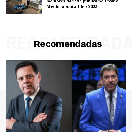
melhores da rede pública no Ensino
Médio, aponta Ideb 2025
RECOMENDAD
Recomendadas