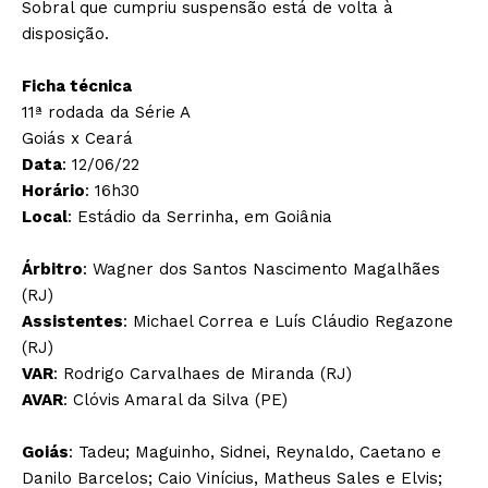
Sobral que cumpriu suspensão está de volta à
disposição.
Ficha técnica
11ª rodada da Série A
Goiás x Ceará
Data
: 12/06/22
Horário
: 16h30
Local
: Estádio da Serrinha, em Goiânia
Árbitro
: Wagner dos Santos Nascimento Magalhães
(RJ)
Assistentes
: Michael Correa e Luís Cláudio Regazone
(RJ)
VAR
: Rodrigo Carvalhaes de Miranda (RJ)
AVAR
: Clóvis Amaral da Silva (PE)
Goiás
: Tadeu; Maguinho, Sidnei, Reynaldo, Caetano e
Danilo Barcelos; Caio Vinícius, Matheus Sales e Elvis;