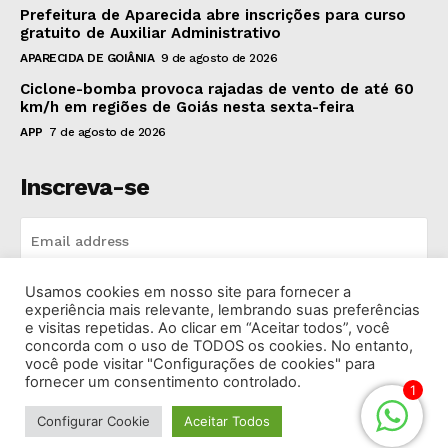
Prefeitura de Aparecida abre inscrições para curso
gratuito de Auxiliar Administrativo
APARECIDA DE GOIÂNIA
9 de agosto de 2026
Ciclone-bomba provoca rajadas de vento de até 60
km/h em regiões de Goiás nesta sexta-feira
APP
7 de agosto de 2026
Inscreva-se
Usamos cookies em nosso site para fornecer a
INSCREVA-SE
experiência mais relevante, lembrando suas preferências
e visitas repetidas. Ao clicar em “Aceitar todos”, você
concorda com o uso de TODOS os cookies. No entanto,
I've read and accept the
Privacy Policy
.
você pode visitar "Configurações de cookies" para
fornecer um consentimento controlado.
1
Configurar Cookie
Aceitar Todos
© 2026 Rádio Bandeirantes Goiânia. Todos os Direitos
Reservados.