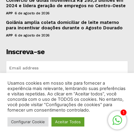
Comércio de Goiás movimenta R$ 295,3 bilhões em
2024 e lidera geração de empregos no Centro-Oeste
APP
6 de agosto de 2026
Goiânia amplia coleta domiciliar de leite materno
para incentivar doações durante o Agosto Dourado
APP
6 de agosto de 2026
Inscreva-se
Usamos cookies em nosso site para fornecer a
INSCREVA-SE
experiência mais relevante, lembrando suas preferências
e visitas repetidas. Ao clicar em “Aceitar todos”, você
concorda com o uso de TODOS os cookies. No entanto,
I've read and accept the
Privacy Policy
.
você pode visitar "Configurações de cookies" para
fornecer um consentimento controlado.
1
Configurar Cookie
Aceitar Todos
© 2026 Rádio Bandeirantes Goiânia. Todos os Direitos
Reservados.