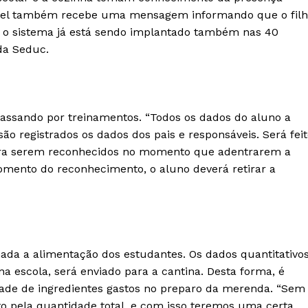
sável também recebe uma mensagem informando que o fil
o, o sistema já está sendo implantado também nas 40
da Seduc.
passando por treinamentos. “Todos os dados do aluno a
o registrados os dados dos pais e responsáveis. Será fei
para serem reconhecidos no momento que adentrarem a
momento do reconhecimento, o aluno deverá retirar a
ada a alimentação dos estudantes. Os dados quantitativo
a escola, será enviado para a cantina. Desta forma, é
dade de ingredientes gastos no preparo da merenda. “Sem
to pela quantidade total, e com isso teremos uma certa