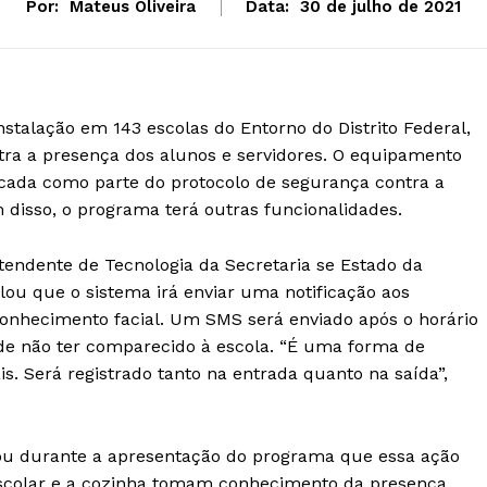
Por:
Mateus Oliveira
Data:
30 de julho de 2021
stalação em 143 escolas do Entorno do Distrito Federal,
tra a presença dos alunos e servidores. O equipamento
cada como parte do protocolo de segurança contra a
m disso, o programa terá outras funcionalidades.
ntendente de Tecnologia da Secretaria se Estado da
ou que o sistema irá enviar uma notificação aos
econhecimento facial. Um SMS será enviado após o horário
ode não ter comparecido à escola. “É uma forma de
is. Será registrado tanto na entrada quanto na saída”,
rmou durante a apresentação do programa que essa ação
escolar e a cozinha tomam conhecimento da presença