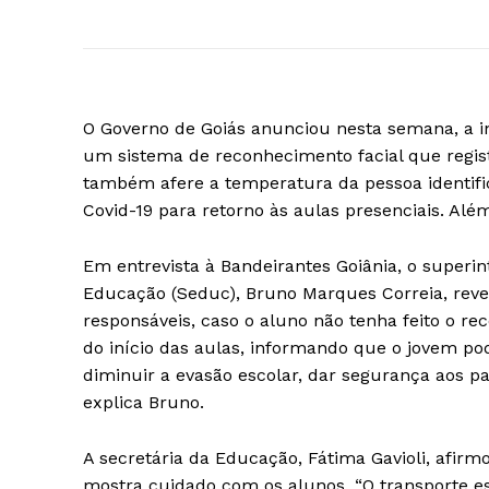
O Governo de Goiás anunciou nesta semana, a in
um sistema de reconhecimento facial que regis
também afere a temperatura da pessoa identifi
Covid-19 para retorno às aulas presenciais. Alé
Em entrevista à Bandeirantes Goiânia, o superi
Educação (Seduc), Bruno Marques Correia, revel
responsáveis, caso o aluno não tenha feito o r
do início das aulas, informando que o jovem p
diminuir a evasão escolar, dar segurança aos pa
explica Bruno.
A secretária da Educação, Fátima Gavioli, afi
mostra cuidado com os alunos. “O transporte 