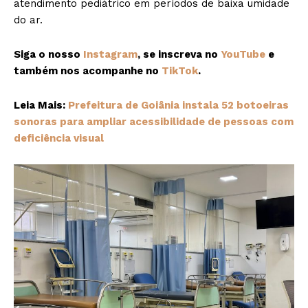
atendimento pediátrico em períodos de baixa umidade
do ar.
Siga o nosso
Instagram
, se inscreva no
YouTube
e
também nos acompanhe no
TikTok
.
Leia Mais:
Prefeitura de Goiânia instala 52 botoeiras
sonoras para ampliar acessibilidade de pessoas com
deficiência visual