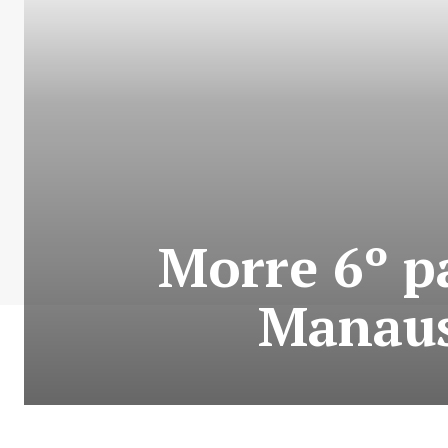
Morre 6º p
Manaus