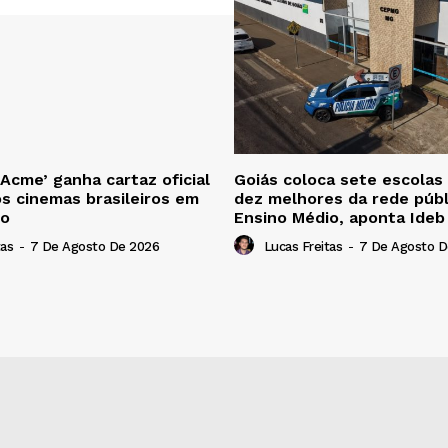
 Acme’ ganha cartaz oficial
Goiás coloca sete escolas
os cinemas brasileiros em
dez melhores da rede públ
to
Ensino Médio, aponta Ide
tas
-
7 De Agosto De 2026
Lucas Freitas
-
7 De Agosto D