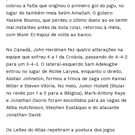
cobrou a falta que originou o primeiro gol do jogo, no
lugar do também meia Selim Amallah. O goleiro
Yassine Bounou, que perdeu o último duelo ao se sentir
mal instantes antes da bola rolar, retornou à meta,
com Munir El-Kajoui de volta ao banco.
No Canadá, John Herdman fez quatro alterações na
equipe que sofreu 4 a 1 da Croácia, passando do 4-4-2
para um 3-4-3. O lateral-esquerdo Sam Adekugbe
entrou no lugar de Richie Laryea, enquanto o direito,
Alistair Johnston, formou a trinca de zaga com Kamal
Miller e Steven Vitória. No meio, Junior Hoilett (titular
no revés por 1 a 0 para a Bélgica), Mark-Antony Kaye
e Jonathan Osorio foram escolhidos para as vagas de
Atiba Hutchinson, Stephen Eustáquio e do atacante
Jonathan David.
Os Leões do Atlas repetiram a postura dos jogos