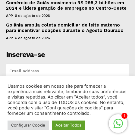
Comércio de Goiás movimenta R$ 295,3 bilhões em
2024 e lidera geração de empregos no Centro-Oeste
APP
6 de agosto de 2026
Goiânia amplia coleta domiciliar de leite materno
para incentivar doações durante o Agosto Dourado
APP
6 de agosto de 2026
Inscreva-se
Usamos cookies em nosso site para fornecer a
INSCREVA-SE
experiência mais relevante, lembrando suas preferências
e visitas repetidas. Ao clicar em “Aceitar todos”, você
concorda com o uso de TODOS os cookies. No entanto,
I've read and accept the
Privacy Policy
.
você pode visitar "Configurações de cookies" para
fornecer um consentimento controlado.
1
Configurar Cookie
Aceitar Todos
© 2026 Rádio Bandeirantes Goiânia. Todos os Direitos
Reservados.