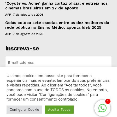
‘Coyote vs. Acme’ ganha cartaz oficial e estreia nos
cinemas brasileiros em 27 de agosto
APP
7 de agosto de 2026
Goiás coloca sete escolas entre as dez melhores da
rede pública no Ensino Médio, aponta Ideb 2025
APP
7 de agosto de 2026
Inscreva-se
Usamos cookies em nosso site para fornecer a
INSCREVA-SE
experiência mais relevante, lembrando suas preferências
e visitas repetidas. Ao clicar em “Aceitar todos”, você
concorda com o uso de TODOS os cookies. No entanto,
I've read and accept the
Privacy Policy
.
você pode visitar "Configurações de cookies" para
fornecer um consentimento controlado.
1
Configurar Cookie
Aceitar Todos
© 2026 Rádio Bandeirantes Goiânia. Todos os Direitos
Reservados.