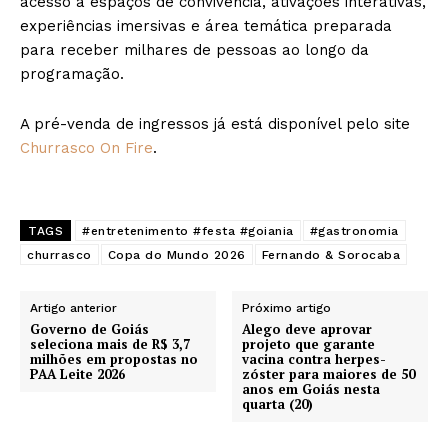
acesso a espaços de convivência, ativações interativas,
experiências imersivas e área temática preparada
para receber milhares de pessoas ao longo da
programação.
A pré-venda de ingressos já está disponível pelo site
Churrasco On Fire
.
TAGS
#entretenimento #festa #goiania
#gastronomia
churrasco
Copa do Mundo 2026
Fernando & Sorocaba
Artigo anterior
Próximo artigo
Governo de Goiás
Alego deve aprovar
seleciona mais de R$ 3,7
projeto que garante
milhões em propostas no
vacina contra herpes-
PAA Leite 2026
zóster para maiores de 50
anos em Goiás nesta
quarta (20)