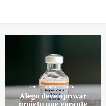
APP
GOIÁS
SAÚDE
Alego deve aprovar
projeto que garante