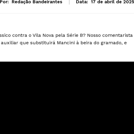
Por:
Redação Bandeirantes
Data:
17 de abril de 202
ássico contra o Vila Nova pela Série B? Nosso comentarista
 auxiliar que substituirá Mancini à beira do gramado, e