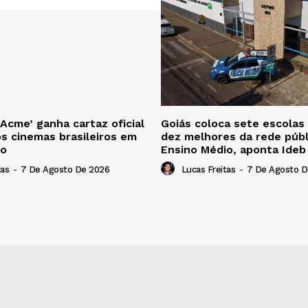
 Acme’ ganha cartaz oficial
Goiás coloca sete escolas
os cinemas brasileiros em
dez melhores da rede públ
to
Ensino Médio, aponta Ide
tas
-
7 De Agosto De 2026
Lucas Freitas
-
7 De Agosto D