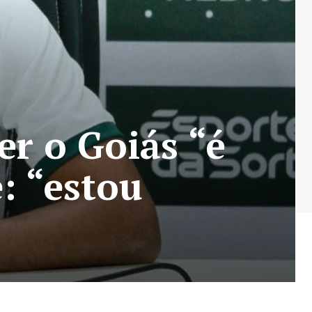
er o Goiás “é
: “estou