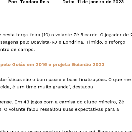
Por:
Tandara Reis
Data:
11 de janeiro de 2023
nesta terça-feira (10) o volante Zé Ricardo. O jogador de 
sagens pelo Boavista-RJ e Londrina. Tímido, o reforço
entro de campo.
 pelo Goiás em 2016 e projeta Goianão 2023
cterísticas são o bom passe e boas finalizações. O que me
orcida, é um time muito grande”, destacou.
ense. Em 43 jogos com a camisa do clube mineiro, Zé
s. O volante falou ressaltou suas expectativas para a
nfiar que eu posso mostrar tudo o que sei. Espero que es