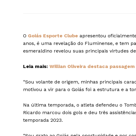
O
Goiás Esporte Clube
apresentou oficialmente 
anos, é uma revelação do Fluminense, e tem pas
esmeraldino revelou suas principais virtudes d
Leia mais:
Willian Oliveira destaca passagem
“Sou volante de origem, minhas principais cara
motivou a vir para o Goiás foi a estrutura e a t
Na última temporada, o atleta defendeu o Tomb
Ricardo marcou dois gols e deu três assistência
temporada 2023.
“Sou grato ao Goiás pela oportunidade e por co