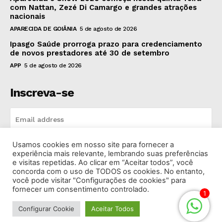
com Nattan, Zezé Di Camargo e grandes atrações
nacionais
APARECIDA DE GOIÂNIA
5 de agosto de 2026
Ipasgo Saúde prorroga prazo para credenciamento
de novos prestadores até 30 de setembro
APP
5 de agosto de 2026
Inscreva-se
Usamos cookies em nosso site para fornecer a
INSCREVA-SE
experiência mais relevante, lembrando suas preferências
e visitas repetidas. Ao clicar em “Aceitar todos”, você
concorda com o uso de TODOS os cookies. No entanto,
I've read and accept the
Privacy Policy
.
você pode visitar "Configurações de cookies" para
fornecer um consentimento controlado.
1
Configurar Cookie
Aceitar Todos
© 2026 Rádio Bandeirantes Goiânia. Todos os Direitos
Reservados.