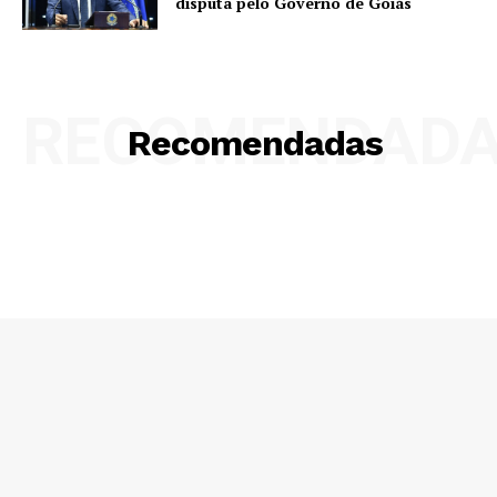
disputa pelo Governo de Goiás
RECOMENDAD
Recomendadas