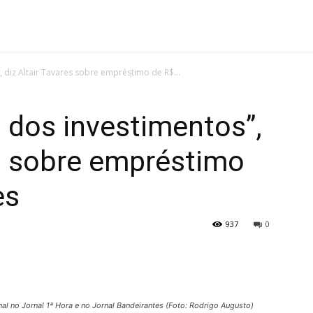
, diz Altair Tavares sobre empréstimo de R$...
a dos investimentos”,
es sobre empréstimo
es
937
0
onal no Jornal 1ª Hora e no Jornal Bandeirantes (Foto: Rodrigo Augusto)