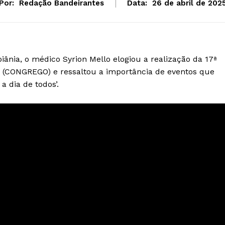
Por:
Redação Bandeirantes
Data:
26 de abril de 202
iânia, o médico Syrion Mello elogiou a realização da 17ª
s (CONGREGO) e ressaltou a importância de eventos que
a dia de todos’.