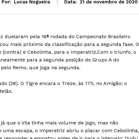
Por:
Lucas Nogueira
Data:
21 de novembro de 2020
iz duelaram pela 16
ª
rodada do Campeonato Brasileiro
ficou mais próximo da classificação para a segunda fase. 
contra) e Cebolinha, para o Imperatriz.Com o triunfo, o
aneamente para a segunda posição do Grupo A do
o pelo Remo, que joga na segunda.
o (28). O Tigre encara o Treze, às 17h, no Amigão; o
telão.
 já que o Vila tinha mais volume de jogo, mas não
m uma escapa, o Imperatriz abriu o placar com Cebolinha,
 a responder e empatou antes de ir para o intervalo: Dudu