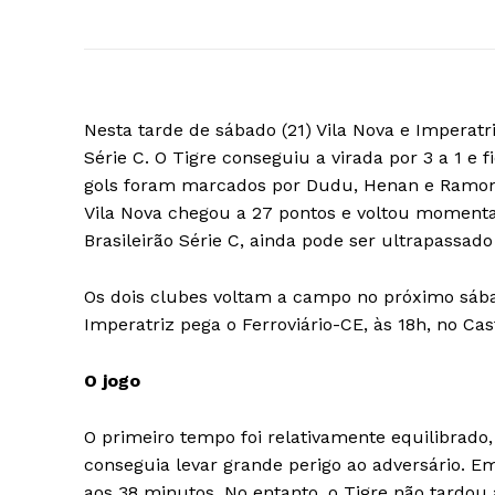
Nesta tarde de sábado (21) Vila Nova e Imperatr
Série C. O Tigre conseguiu a virada por 3 a 1 e 
gols foram marcados por Dudu, Henan e Ramon (
Vila Nova chegou a 27 pontos e voltou moment
Brasileirão Série C, ainda pode ser ultrapassad
Os dois clubes voltam a campo no próximo sábad
Imperatriz pega o Ferroviário-CE, às 18h, no Cas
O jogo
O primeiro tempo foi relativamente equilibrado,
conseguia levar grande perigo ao adversário. E
aos 38 minutos. No entanto, o Tigre não tardou