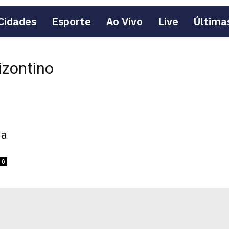
Cidades
Esporte
Ao Vivo
Live
Última
izontino
ia
0