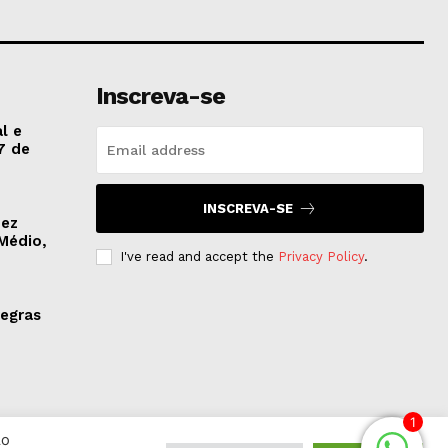
Inscreva-se
l e
7 de
INSCREVA-SE
dez
Médio,
I've read and accept the
Privacy Policy
.
regras
1
Ao