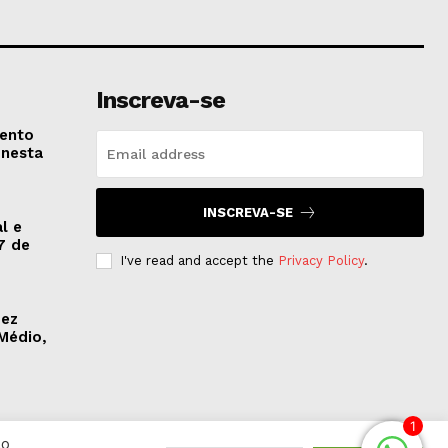
Inscreva-se
vento
 nesta
INSCREVA-SE
l e
7 de
I've read and accept the
Privacy Policy
.
dez
Médio,
1
Ao