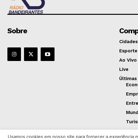
Sobre
Comp
Cidades
Esporte
Ao Vivo
Live
Últimas
Econ
Empr
Entr
Mun
Turi
Usamos cookies em nosso site para fornecer a experiência ma