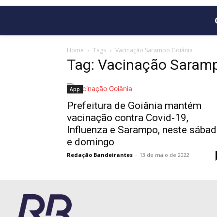
Home
Tags
Vacinação Sarampo Goiânia
Tag: Vacinação Saram
App
Prefeitura de Goiânia mantém
vacinação contra Covid-19,
Influenza e Sarampo, neste sába
e domingo
Redação Bandeirantes
-
13 de maio de 2022