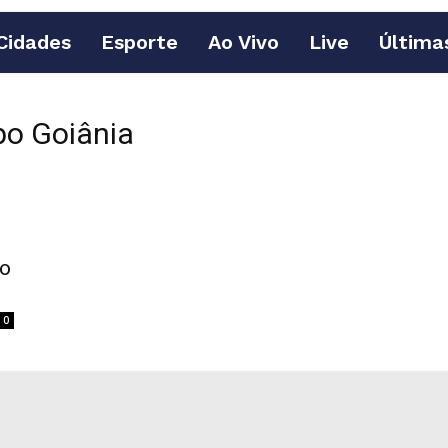
Cidades
Esporte
Ao Vivo
Live
Última
po Goiânia
do
0