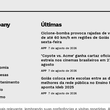
any
Últimas
Ciclone-bomba provoca rajadas de 
de até 60 km/h em regiões de Goiás
sexta-feira
APP
7 de agosto de 2026
‘Coyote vs. Acme’ ganha cartaz oficia
estreia nos cinemas brasileiros em 2
agosto
omia
APP
7 de agosto de 2026
esas
Goiás coloca sete escolas entre as 
etenimento
melhores da rede pública no Ensino 
aponta Ideb 2025
do
APP
7 de agosto de 2026
smo
is relevante, lembrando suas preferências e visitas repetidas. 